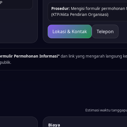
TP
Prosedur:
Mengisi formulir permohonan f
(KTP/Akta Pendirian Organisasi)
Lokasi & Kontak
Telepon
rmulir Permohonan Informasi"
dan link yang mengarah langsung ke
ublik.
Estimasi waktu tanggapa
Biaya