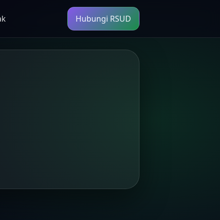
ak
Hubungi RSUD