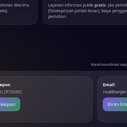
ohonan diterima
Layanan informasi publik
gratis
. Jika pem
eks).
(fotokopi/scan jumlah besar), biaya peng
pemohon.
Kanal koordinasi cep
lepon
Email
1) 29720202
rsud@tanger
Telepon
Kirim Em