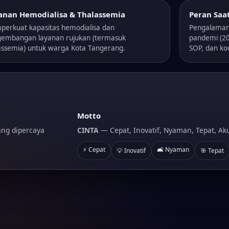
anan Hemodialisa & Thalassemia
Peran Saat
erkuat kapasitas hemodialisa dan
Pengalaman
embangan layanan rujukan (termasuk
pandemi (2
assemia) untuk warga Kota Tangerang.
SOP, dan ko
Motto
ang dipercaya
CINTA
— Cepat, Inovatif, Nyaman, Tepat, Aku
⚡ Cepat
🛋️ Nyaman
💡 Inovatif
🎯 Tepat