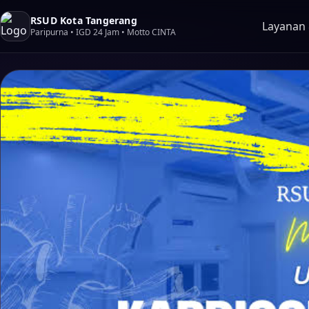
RSUD Kota Tangerang
Layanan &
Paripurna • IGD 24 Jam • Motto CINTA