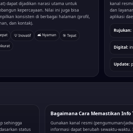
at) dapat dijadikan narasi utama untuk
kanal resm
angun kepercayaan. Nilai ini juga bisa
dan layanan
mpilkan konsisten di berbagai halaman (profil,
aplikasi dae
nan, dan kontak).
Rujukan:
Cepat
🛋️ Nyaman
💡 Inovatif
🎯 Tepat
Akurat
Digital:
in
Update:
p
Bagaimana Cara Memastikan Info 
ap sehingga
Gunakan kanal resmi (pengumuman/jadw
dasarkan status
informasi dapat berubah sewaktu-waktu.