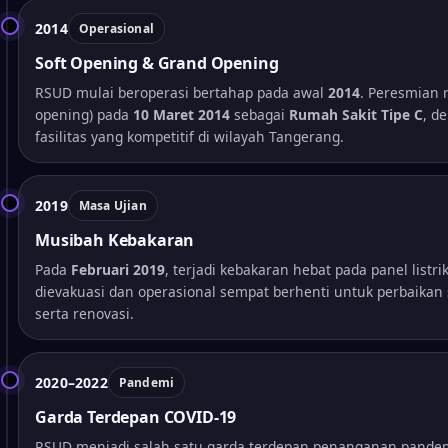
2014
Operasional
Soft Opening & Grand Opening
RSUD mulai beroperasi bertahap pada awal
2014
. Peresmian 
opening) pada
10 Maret 2014
sebagai
Rumah Sakit Tipe C
, d
fasilitas yang kompetitif di wilayah Tangerang.
2019
Masa Ujian
Musibah Kebakaran
Pada
Februari 2019
, terjadi kebakaran hebat pada panel listrik
dievakuasi dan operasional sempat berhenti untuk perbaikan s
serta renovasi.
2020–2022
Pandemi
Garda Terdepan COVID-19
RSUD menjadi salah satu garda terdepan penanganan pandemi